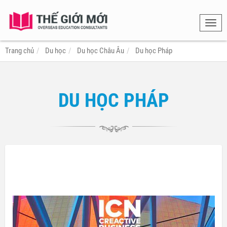
Toggl
navig
Trang chủ
Du học
Du học Châu Âu
Du học Pháp
DU HỌC PHÁP