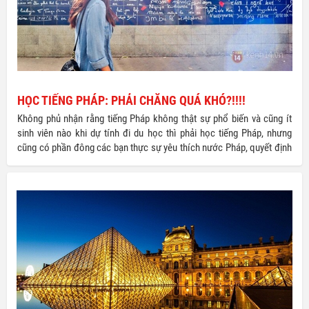
HỌC TIẾNG PHÁP: PHẢI CHĂNG QUÁ KHÓ?!!!!
Không phủ nhận rằng tiếng Pháp không thật sự phổ biến và cũng ít
sinh viên nào khi dự tính đi du học thì phải học tiếng Pháp, nhưng
cũng có phần đông các bạn thực sự yêu thích nước Pháp, quyết định
du học nước Pháp và xem tiếng Pháp như ngôn ngữ quan trọng không
kém gì tiếng Việt hay tiếng Anh. Vậy tiếng Pháp có thực sự là trở ngại
trên con đường du học đến với” kinh đô thời trang và ánh sáng của
thế giới” hay không?