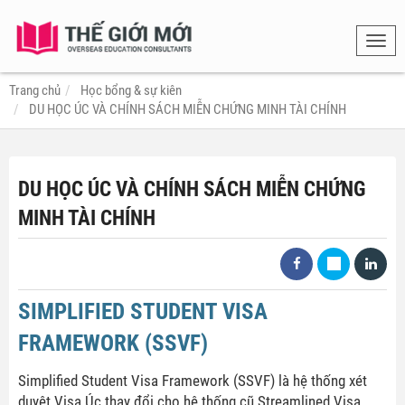
Toggl
navig
Trang chủ
Học bổng & sự kiên
DU HỌC ÚC VÀ CHÍNH SÁCH MIỄN CHỨNG MINH TÀI CHÍNH
DU HỌC ÚC VÀ CHÍNH SÁCH MIỄN CHỨNG
MINH TÀI CHÍNH
SIMPLIFIED STUDENT VISA
FRAMEWORK (SSVF)
Simplified Student Visa Framework (SSVF) là hệ thống xét
duyệt Visa Úc thay đổi cho hệ thống cũ Streamlined Visa