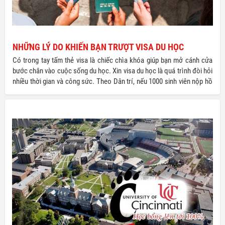
NHỮNG LÝ DO KHIẾN BẠN TRƯỢT VISA DU HỌC
Có trong tay tấm thẻ visa là chiếc chìa khóa giúp bạn mở cánh cửa
bước chân vào cuộc sống du học. Xin visa du học là quá trình đòi hỏi
nhiều thời gian và công sức. Theo Dân trí, nếu 1000 sinh viên nộp hồ
sơ thì có đến 300 bạn phải hoãn lại giấc mơ du học của mình vì không
xin được visa. Vậy đâu là những lí do dẫn đến việc bị đánh trượt Visa?