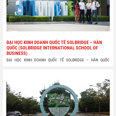
ĐẠI HỌC KINH DOANH QUỐC TẾ SOLBRIDGE – HÀN
QUỐC (SOLBRIDGE INTERNATIONAL SCHOOL OF
BUSINESS)
ĐẠI HỌC KINH DOANH QUỐC TẾ SOLBRIDGE – HÀN QUỐC
(SOLBRIDGE INTERNATIONAL SCHOOL OF BUSINESS) Trường Kinh
doanh Quốc tế SolBridge tự hào là thành viên nổi bật của Hiệp hội
phát triển giảng dạy kinh doanh bậc đại học tại Mỹ (AACSB). Với mục
tiêu trở thành Trung tâm tài năng về đào tạo chuyên ngành Kinh doanh
toàn cầu, SolBridge trở thành một trong những điểm đến thu hút
nhiều học sinh quốc tế nhất Hàn Quốc. Để được nhận những thông tin
chính xác nhất về chương trình học, chương trình học bổng của