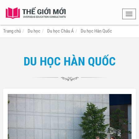
Toggl
navig
Trang chủ
Du học
Du học Châu Á
Du học Hàn Quốc
DU HỌC HÀN QUỐC