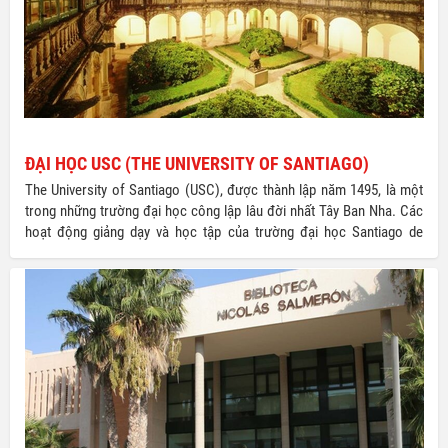
ĐẠI HỌC USC (THE UNIVERSITY OF SANTIAGO)
The University of Santiago (USC), được thành lập năm 1495, là một
trong những trường đại học công lập lâu đời nhất Tây Ban Nha. Các
hoạt động giảng dạy và học tập của trường đại học Santiago de
Compostela diễn ra tại 2 khu học xá chính: Santiago de Compostela
và Lugo đều nằm tại vùng Galicia – phía Tây Bắc của Tây Ban Nha