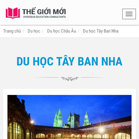
Toggl
navig
Trang chủ
Du học
Du học Châu Âu
Du học Tây Ban Nha
DU HỌC TÂY BAN NHA