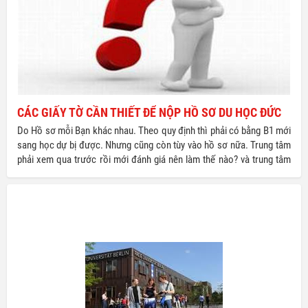
CÁC GIẤY TỜ CẦN THIẾT ĐỂ NỘP HỒ SƠ DU HỌC ĐỨC
Do Hồ sơ mỗi Bạn khác nhau. Theo quy định thì phải có bằng B1 mới
sang học dự bị được. Nhưng cũng còn tùy vào hồ sơ nữa. Trung tâm
phải xem qua trước rồi mới đánh giá nên làm thế nào? và trung tâm
sẽ có bản kế hoạch chi tiết cho riêng mỗi Bạn.