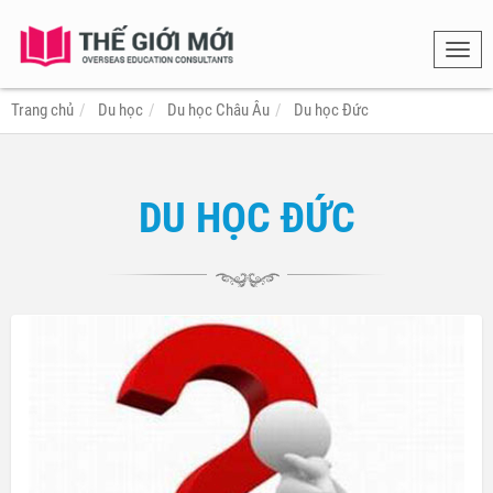
Toggl
navig
Trang chủ
Du học
Du học Châu Âu
Du học Đức
DU HỌC ĐỨC