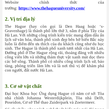
Website chính thức của
trường:
https://www.thehagueuniversity.com/
2. Vị trí địa lý
The Hague (hay còn gọi là Den Haag hoặc ‘s-
Gravenhage) là thành phố lớn thứ 3, nằm ở phía Tây của
Hà Lan. Với những công trình kiến trúc mang đậm dấu ấn
lịch sử văn hóa, thành phố xinh đẹp bên bờ biển Bắc này
luôn là điểm đến ưa thích của du khách cũng như du học
sinh. The Hague là thành phố xanh tươi nhất của Hà Lan.
Đường phố ở The Hague rộng rãi, thoáng đãng với nhiều
công viên lớn và những thảm thực vật xanh mát dọc theo
các bờ sông. Thành phố có nhiều công trình lịch sử, bảo
tàng, phòng triển lãm lớn và là nơi thú vị để khám phá
con người, đất nước Hà Lan.
3. Cơ sở vật chất
Đại học Khoa học Ứng dụng Hague có năm cơ sở: Tòa
nhà chính Johanna Westerdijkplein, Tòa nhà Delft,
Poseidon, Cơ sở Thể thao Zuiderpark và Zoetermeer.