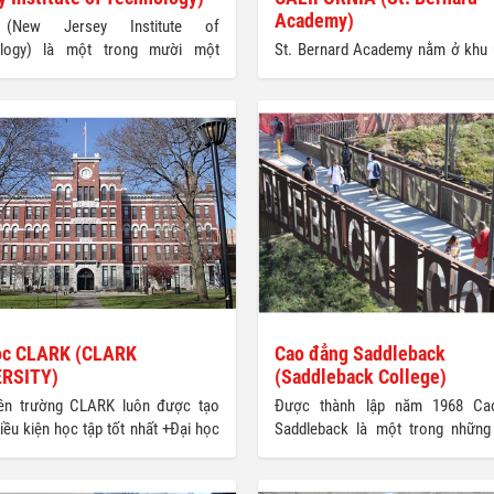
Academy)
(New Jersey Institute of
ology) là một trong mười một
St. Bernard Academy nằm ở khu 
công lập tại Mỹ, nơi mà sinh viên
Eureka, California, cách San Fran
 kiếm hơn 100,000 $ sau khi tốt
dặm. Eureka là một phần củ
 tại trường GIỚI THIỆU CHUNG VỀ
Humboldt, được bộ nông nghiệp
 Là một trong những trường đại
đặt tên là “ Quận nông thôn đẹp n
ch khoa hàng đầu quốc gia, đứng
Mỹ. Và theo hiệp hội lao phổi 
 trong bảng xếp hạng quốc gia của
Humboldt là một trong những 
s và World Report. ► Đứng thứ 84
chất lượng không khí tốt nhất nướ
bảng xếp hạng trường có chương
ào tạo kỹ thuật bậc đại học tốt nhất
g thứ 92 đối với bậc sau đại học
 News and World Report
ọc CLARK (CLARK
Cao đẳng Saddleback
ERSITY)
(Saddleback College)
iên trường CLARK luôn được tạo
Được thành lập năm 1968 Ca
iều kiện học tập tốt nhất +Đại học
Saddleback là một trong những
(CLARK University) được thành
cao đẳng lớn nhất tại Mission
ăm 1887, tại Worcester,
California. Chi phí học hợp lý 