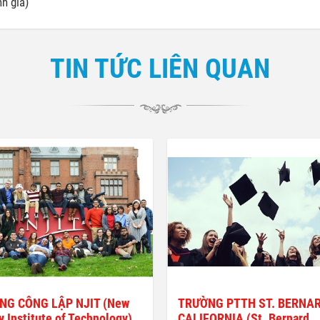
h giá)
TIN TỨC LIÊN QUAN
NG CÔNG LẬP NJIT (New
TRƯỜNG PTTH ST. BERNAR
y Institute of Technology)
CALIFORNIA (St. Bernard