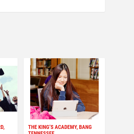
D,
THE KING’S ACADEMY, BANG
TENNESSEE