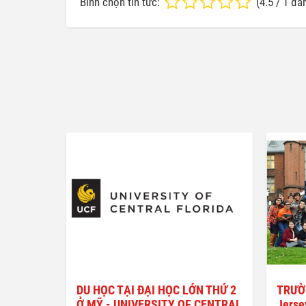
Bình chọn tin tức:
(
4.5
/
1
đán
DU HỌC TẠI ĐẠI HỌC LỚN THỨ 2
TRƯỜ
Ở MỸ - UNIVERSITY OF CENTRAL
Jerse