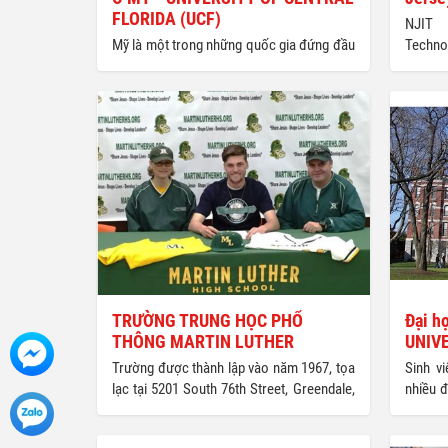
FLORIDA (UCF)
NJIT 
Mỹ là một trong những quốc gia đứng đầu
Techn
về số lượng trường học từ cao đẳng, đại
trường 
học đến các học viện. Hôm nay, Thế Giới
có thể
Mới xin giới thiệu một trong những trường
nghiệp
đại học nhận được đánh giá rất cao ở Mỹ -
NJIT ►
Trường đại học Central Florida.
học bá
thứ 135
US New
trong 
trình đ
và đứn
của US
TRƯỜNG TRUNG HỌC PHỔ
Đại h
THÔNG MARTIN LUTHER
UNIV
Trường được thành lập vào năm 1967, tọa
Sinh v
lạc tại 5201 South 76th Street, Greendale,
nhiều đ
WI 53129 USA. THPT Martin Luther đặt
CLARK 
mục tiêu hỗ trợ học sinh ôn luyện thi đại
lập n