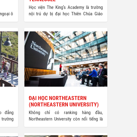
Học viện The King’s Academy là trường
ngoại ô
nội trú dự bị đại học Thiên Chúa Giáo
sico 275
thành lập năm 1880, tại thành phố
a quận
Seymour, bang Tennessee, USA. Trường
 Hoa Kỳ
thành lập năm 1880, với hơn 130 năm kinh
hất nước
nghiệm giảng dạy, trường đào tạo học
Hoa Kỳ,
sinh từ lớp 7 đến lớp 12. Khuôn viên học
quận có
viên The King’s Academy nằm tại thành
c Mỹ.
phố Seymour, bang Tennessee, vùng
ngoại ô thành phố lớn nhất miền Đông
bang Tennesse, Knoxville. Seymour là
một cộng đồng dễ chịu và yên bình cách
12 dặm phía Nam Knowville, với quang
cảnh trán
ĐẠI HỌC NORTHEASTERN
(NORTHEASTERN UNIVERSITY)
o đẳng
Không chỉ có ranking hàng đầu,
 trường
Northeastern University còn nổi tiếng là
 Viejo,
trường có dịch vụ hỗ trợ tìm việc làm cho
và chất
sinh viên (Career Service) đứng thứ 2 tại