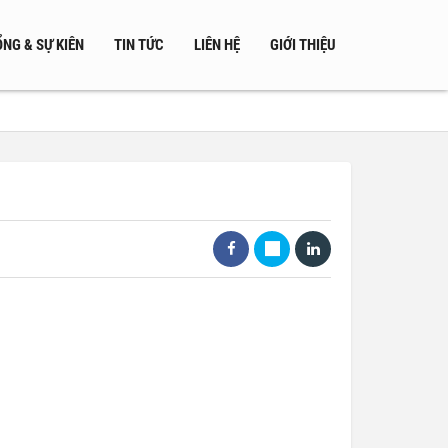
NG & SỰ KIÊN
TIN TỨC
LIÊN HỆ
GIỚI THIỆU