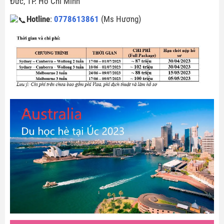
Đức, TP. Hồ Chí Minh
Hotline
:
0778613861
(Ms Hương)