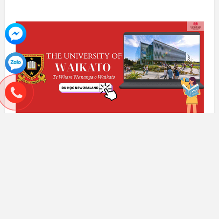
ĐẠI HỌC WAIKATO - LỰA CHỌN HÀNG ĐẦU CỦA DU
HỌC SINH