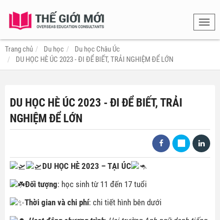
Toggl
navig
Trang chủ
Du học
Du học Châu Úc
DU HỌC HÈ ÚC 2023 - ĐI ĐỂ BIẾT, TRẢI NGHIỆM ĐỂ LỚN
DU HỌC HÈ ÚC 2023 - ĐI ĐỂ BIẾT, TRẢI
NGHIỆM ĐỂ LỚN
DU HỌC HÈ 2023 – TẠI ÚC
Đối tượng
: học sinh từ 11 đến 17 tuổi
Thời gian và chi phí
: chi tiết hình bên dưới