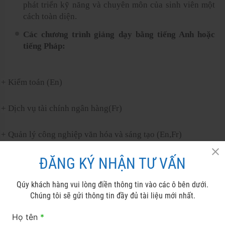
phát triển kỹ năng và chuyên môn của sinh viên một
cách toàn diện.
Các chương trình giảng dạy bằng tiếng Anh hoặc
tiếng Pháp:
+ Kiểm toán (En)
+ Dịch vụ tài chính ngân hàng(Fr)
+ Quản lý công nghiệp văn hóa và sáng tạo (En,Fr)
ĐĂNG KÝ NHẬN TƯ VẤN
+ Cung cấp thiết kế và đổi mới (Fr)
Qúy khách hàng vui lòng điền thông tin vào các ô bên dưới.
+ Chuyển đổi kỹ thuật số trong quản lý (En)
Chúng tôi sẽ gửi thông tin đầy đủ tài liệu mới nhất.
+ Phân phối và thương mại điện tử (Fr)
Họ tên
*