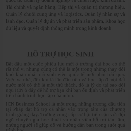
quốc tế, Quản lý doanh nghiệp và chiến lược kinh doanh,
Tài chính và ngân hàng, Tiếp thị và quản trị thương hiệu,
Quản lý chuỗi cung ứng và logistics, Quản lý nhân sự và
lãnh đạo, Quản lý dự án và phát triển sản phẩm, Khoa học
dữ liệu và quyết định thông minh trong kinh doanh.
HỖ TRỢ HỌC SINH
Bắt đầu một cuộc phiêu lưu mới ở trường đại học có thể
rất thú vị nhưng cũng có thể là một trong những thay đổi
khó khăn nhất mà sinh viên quốc tế mới phải trải qua.
Việc xa nhà, đôi khi là lần đầu tiên và học tập ở một đất
nước mới có thể là một thử thách, đó là lý do tại sao đội
ngũ ICN ở đây để hỗ trợ bạn khi bạn ổn định và phát triển
trên hành trình học tập của mình.
ICN Business School là một trong những trường đầu tiên
tại Pháp đặt hỗ trợ cá nhân vào trọng tâm của chương
trình giảng dạy. Trường cung cấp cơ hội tiếp cận với đội
ngũ chuyên gia học thuật và nhân viên hỗ trợ tận tâm,
những người sẽ giúp đỡ và hướng dẫn bạn trong suốt quá
trình học.