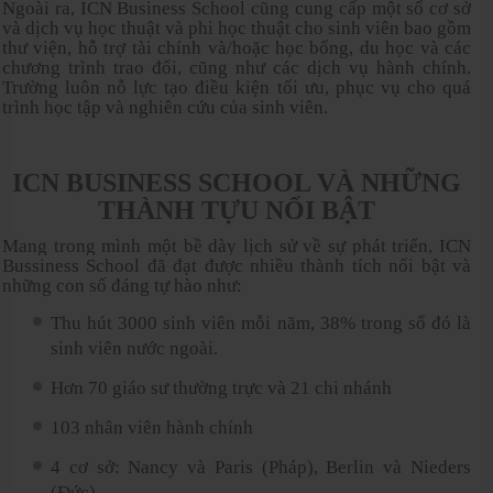
Ngoài ra, ICN Business School cũng cung cấp một số cơ sở
và dịch vụ học thuật và phi học thuật cho sinh viên bao gồm
thư viện, hỗ trợ tài chính và/hoặc học bổng, du học và các
chương trình trao đổi, cũng như các dịch vụ hành chính.
Trường luôn nỗ lực tạo điều kiện tối ưu, phục vụ cho quá
trình học tập và nghiên cứu của sinh viên.
ICN BUSINESS SCHOOL VÀ NHỮNG
THÀNH TỰU NỔI BẬT
Mang trong mình một bề dày lịch sử về sự phát triển, ICN
Bussiness School đã đạt được nhiều thành tích nổi bật và
những con số đáng tự hào như:
Thu hút 3000 sinh viên mỗi năm, 38% trong số đó là
sinh viên nước ngoài.
Hơn 70 giáo sư thường trực và 21 chi nhánh
103 nhân viên hành chính
4 cơ sở: Nancy và Paris (Pháp), Berlin và Nieders
(Đức)