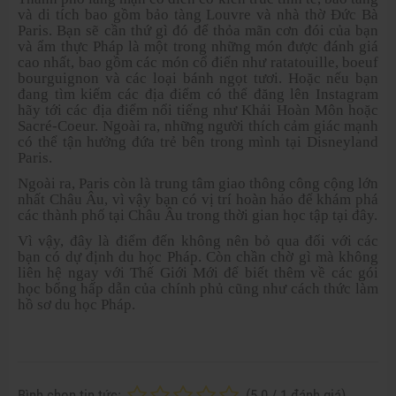
và di tích bao gồm bảo tàng Louvre và nhà thờ Đức Bà
Paris. Bạn sẽ cần thứ gì đó để thỏa mãn cơn đói của bạn
và ẩm thực Pháp là một trong những món được đánh giá
cao nhất, bao gồm các món cổ điển như ratatouille, boeuf
bourguignon và các loại bánh ngọt tươi. Hoặc nếu bạn
đang tìm kiếm các địa điểm có thể đăng lên Instagram
hãy tới các địa điểm nổi tiếng như Khải Hoàn Môn hoặc
Sacré-Coeur. Ngoài ra, những người thích cảm giác mạnh
có thể tận hưởng đứa trẻ bên trong mình tại Disneyland
Paris.
Ngoài ra, Paris còn là trung tâm giao thông công cộng lớn
nhất Châu Âu, vì vậy bạn có vị trí hoàn hảo để khám phá
các thành phố tại Châu Âu trong thời gian học tập tại đây.
Vì vậy, đây là điểm đến không nên bỏ qua đối với các
bạn có dự định du học Pháp. Còn chần chờ gì mà không
liên hệ ngay với Thế Giới Mới để biết thêm về các gói
học bổng hấp dẫn của chính phủ cũng như cách thức làm
hồ sơ du học Pháp.
Bình chọn tin tức:
(
5.0
/
1
đánh giá)