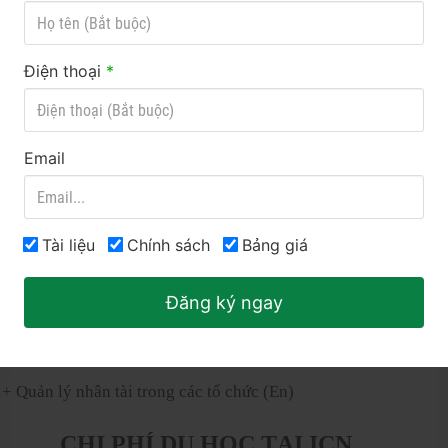
+ Tài chính doanh nghiệp(Fr)
Điện thoại
*
+ Phát triển kinh doanh quốc tế (En)
+ Quản lý quốc tế (En)
Email
+ Quản lý thiết kế sang trọng (En)
+ Chuỗi cung ứng và quản lý mua hàng (Fr)
Tài liệu
Chính sách
Bảng giá
+ Kỹ thuật tiếp thị và kinh doanh Fr)
Đăng ký ngay
+ Quản lý hiệu suất (Fr)
+ Quản lý nhân tài trong các tổ chức (En)
CHI PHÍ DU HỌC TẠI ICN