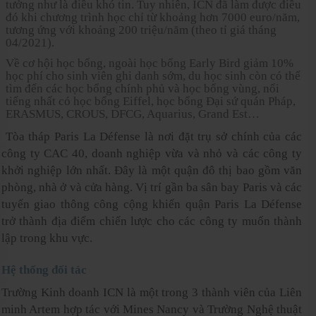
tưởng như là điều khó tin. Tuy nhiên, ICN đã làm được điều
đó khi chương trình học chỉ từ khoảng hơn 7000 euro/năm,
tương ứng với khoảng 200 triệu/năm (theo tỉ giá tháng
04/2021).
Về cơ hội học bổng, ngoài học bổng Early Bird giảm 10%
học phí cho sinh viên ghi danh sớm, du học sinh còn có thể
tìm đến các học bổng chính phủ và học bổng vùng, nổi
tiếng nhất có học bổng Eiffel, học bổng Đại sứ quán Pháp,
ERASMUS, CROUS, DFCG, Aquarius, Grand Est…
Tòa tháp Paris La Défense là nơi đặt trụ sở chính của các
công ty CAC 40, doanh nghiệp vừa và nhỏ và các công ty
khởi nghiệp lớn nhất. Đây là một quận đô thị bao gồm văn
phòng, nhà ở và cửa hàng. Vị trí gần ba sân bay Paris và các
tuyến giao thông công cộng khiến quận Paris La Défense
trở thành địa điểm chiến lược cho các công ty muốn thành
lập trong khu vực.
Hệ thống đối tác
Trường Kinh doanh ICN là một trong 3 thành viên của Liên
minh Artem hợp tác với Mines Nancy và Trường Nghệ thuật