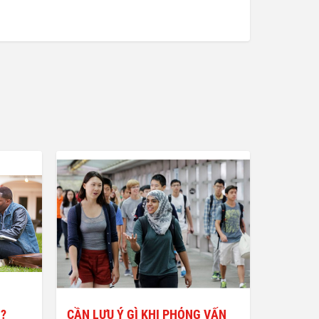
H?
CẦN LƯU Ý GÌ KHI PHỎNG VẤN