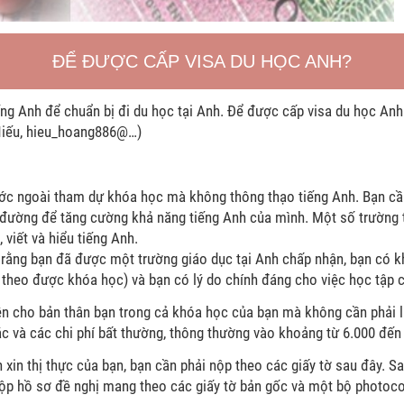
ĐỂ ĐƯỢC CẤP VISA DU HỌC ANH?
ng Anh để chuẩn bị đi du học tại Anh. Để được cấp visa du học Anh 
Hiếu, hieu_hoang886@…)
c ngoài tham dự khóa học mà không thông thạo tiếng Anh. Bạn cần p
 đường để tăng cường khả năng tiếng Anh của mình. Một số trường 
 viết và hiểu tiếng Anh.
rằng bạn đã được một trường giáo dục tại Anh chấp nhận, bạn có k
 theo được khóa học) và bạn có lý do chính đáng cho việc học tập 
n cho bản thân bạn trong cả khóa học của bạn mà không cần phải là
khác và các chi phí bất thường, thông thường vào khoảng từ 6.000 đ
xin thị thực của bạn, bạn cần phải nộp theo các giấy tờ sau đây. Sa
nộp hồ sơ đề nghị mang theo các giấy tờ bản gốc và một bộ photoc