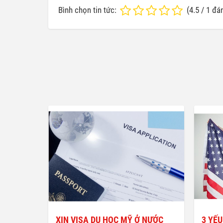
Bình chọn tin tức:
(
4.5
/
1
đán
XIN VISA DU HỌC MỸ Ở NƯỚC
3 YẾU