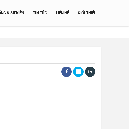
NG & SỰ KIÊN
TIN TỨC
LIÊN HỆ
GIỚI THIỆU