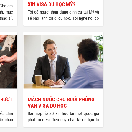
XIN VISA DU HỌC MỸ?
. Cho em
nh, mục
Tôi có người thân đang định cư tại Mỹ và
thạc sĩ.
sẽ bảo lãnh tôi đi du học. Tôi nghe nói có
 cần khi
người thân rất khó được cấp visa phải
kiện xin
không? Những điều gì cần lưu ý khi đi
n Trân,
phỏng vấn xin visa vào Mỹ? (Trần Hoàng
Quốc Vinh, vinh_quoc88@…) – Trả lời:
Người bảo lãnh phải chứng minh được
điều kiện tài chính cho một năm đầu và
chứng minh khả năng tài chính cho
chương trình học những năm tiếp theo.
TRƯỢT
MÁCH NƯỚC CHO BUỔI PHỎNG
VẤN VISA DU HỌC
ếc chìa
Bạn nộp hồ sơ xin học tại một quốc gia
ớc chân
phát triển và điều duy nhất khiến bạn lo
u học là
lắng là buổi phỏng vấn xin visa du học.