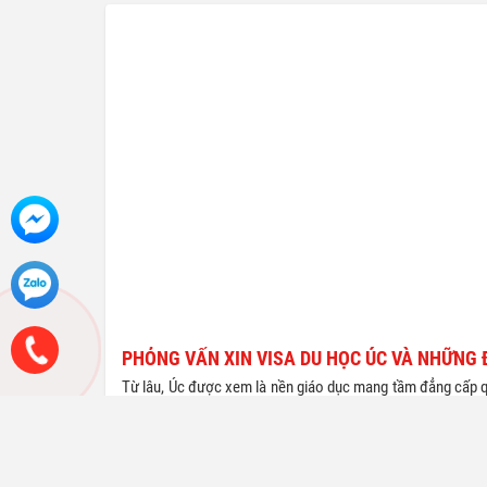
doanh hộ gia đình. Sự xuất hiện của
rể bảo
chương trình CES từ tháng 4/2016 đã trở
em. Vậ
thành cứu cánh cho vấn đề này. Chương
làm hồ 
trình đã thu hút trên 14.000 du học sinh,
không?
đưa Việt Nam nằm trong top 5 quốc gia
trước 
có đông du học sinh nhất Canada trong
thân b
năm 2017.
chứng 
không?
lãnh p
và bố 
20.000 
PHỎNG VẤN XIN VISA DU HỌC ÚC VÀ NHỮNG Đ
Từ lâu, Úc được xem là nền giáo dục mang tầm đẳng cấp qu
chọn. Thế nhưng vấn đề xin visa du học Úc mất bao lâu luôn