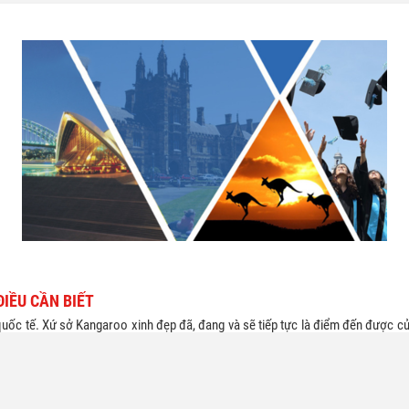
 lãnh chị qua rồi sau đó mới đến
quá trình đòi hỏi nhiều thời gian
y khoảng tháng 3-2007 em bắt đầu
sức. Theo Dân trí, nếu 1000 sinh 
sơ thì có kịp đi vào tháng 8-2007
hồ sơ thì có đến 300 bạn phải h
 Em nghe nói chỉ cần nộp hồ sơ
giấc mơ du học của mình vì kh
4 tháng là được? Nếu như có người
được visa. Vậy đâu là những lí do
ảo lãnh thì gia đình em có phải
việc bị đánh trượt Visa?
minh tài khoản 20.000 USD/tháng
 Em nghe nói người đứng ra bảo
hải có 30.000 USD trong ngân hàng
mẹ của em cũng phải có ít nhất
USD trong ngân hàng phải kh
IỀU CẦN BIẾT
ốc tế. Xứ sở Kangaroo xinh đẹp đã, đang và sẽ tiếp tực là điểm đến được của 
 là câu hỏi được rất nhiều người quan tâm. Hãy cùng Edulinks tìm hiểu một vài