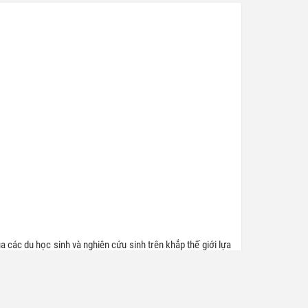
 và công
Những mách nước dưới đây có thể giúp
viên nộp
bạn chuẩn bị tốt cho buổi phỏng vấn. Đây
oãn lại
là một cuộc trò chuyện Bạn nên giữ tâm
ông xin
trạng mái và coi buổi phỏng vấn như một
 dẫn đến
cuộc đối thoại hơn là một buổi kiểm tra.
Những người phỏng vấn có mặt tại đó để
tìm hiểu về bạn vậy thì hãy coi đó như một
cơ hội để bạn trình bày mục tiêu, kế hoạch
và những mối quan tâm của mình.
các du học sinh và nghiên cứu sinh trên khắp thế giới lựa
 điều về phỏng vấn xin visa du học Úc nhé!