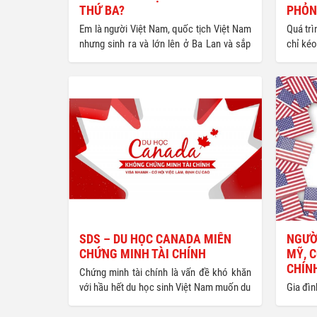
THỨ BA?
PHỎN
Em là người Việt Nam, quốc tịch Việt Nam
Quá trì
nhưng sinh ra và lớn lên ở Ba Lan và sắp
chỉ kéo
tốt nghiệp THPT ở Ba Lan. Em học tốt,
chuẩn 
thông thạo tiếng Ba Lan, Việt, Anh, Pháp,
thuyết 
Trung Quốc. Điểm TOEFL 620. Em chưa
sự thậ
thi SAT nhưng tin tưởng có thể đạt kết quả
phận lã
tốt. Em có nguyện vọng học ĐH ở Mỹ. Bố
mẹ em đã gửi ở Vietcombank khoản tiền
300.000 USD từ bốn năm nay để dành cho
việc học ĐH của em. Gia đình em có nhà
riêng ở TP.HCM và ở Ba Lan. Bố mẹ em và
em có hộ khẩu ở TP.HCM.
SDS – DU HỌC CANADA MIỄN
NGƯỜ
CHỨNG MINH TÀI CHÍNH
MỸ, C
CHÍN
Chứng minh tài chính là vấn đề khó khăn
với hầu hết du học sinh Việt Nam muốn du
Gia đì
học Canada do đặc trưng hình thức kinh
vào th