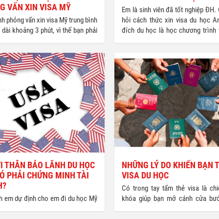
G VẤN XIN VISA MỸ
Em là sinh viên đã tốt nghiệp ĐH
nh phỏng vấn xin visa Mỹ trung bình
hỏi cách thức xin visa du học A
 dài khoảng 3 phút, vì thế bạn phải
đích du học là học chương trình 
bị sẵn sàng để nói ngắn gọn và
Cho em hỏi, loại visa nào em phải
phục. Bạn hãy tự tin, đừng che giấu
du học Anh, VAF1 hay VAF2? Điều 
t hoặc nói dối. Các nhân viên bộ
visa như thế nào? (Hồ Lý Trâ
nh sự của
lytrantran@…)
I THÂN BẢO LÃNH DU HỌC
NHỮNG LÝ DO KHIẾN BẠN 
Ó PHẢI CHỨNG MINH TÀI
VISA DU HỌC
H?
Có trong tay tấm thẻ visa là chi
nh em dự định cho em đi du học Mỹ
khóa giúp bạn mở cánh cửa bư
áng 8-2007, nhưng em phải đợi anh
vào cuộc sống du học. Xin visa d