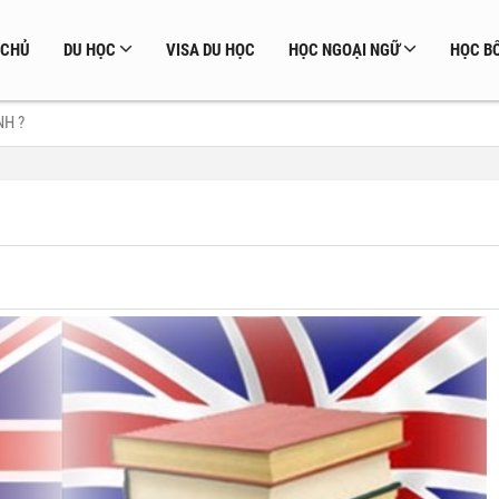
 CHỦ
DU HỌC
VISA DU HỌC
HỌC NGOẠI NGỮ
HỌC BỔ
NH ?