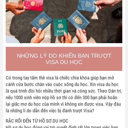
NHỮNG LÝ DO KHIẾN BẠN TRƯỢT
VISA DU HỌC
Có trong tay tấm thẻ visa là chiếc chìa khóa giúp bạn mở
cánh cửa bước chân vào cuộc sống du học. Xin visa du học
là quá trình đòi hỏi nhiều thời gian và công sức. Theo Dân trí,
nếu 1000 sinh viên nộp hồ sơ thì có đến 300 bạn phải hoãn
lại giấc mơ du học của mình vì không xin được visa. Vậy đâu
là những lí do dẫn đến việc bị đánh trượt Visa?
RẮC RỐI ĐẾN TỪ HỒ SƠ DU HỌC
Hồ sơ du học đóng vai trò quyết định rất lớn trong việc bạn