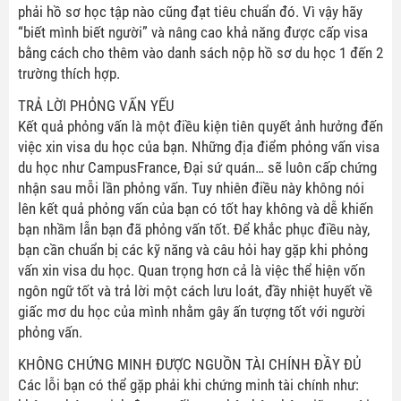
phải hồ sơ học tập nào cũng đạt tiêu chuẩn đó. Vì vậy hãy
“biết mình biết người” và nâng cao khả năng được cấp visa
bằng cách cho thêm vào danh sách nộp hồ sơ du học 1 đến 2
trường thích hợp.
TRẢ LỜI PHỎNG VẤN YẾU
Kết quả phỏng vấn là một điều kiện tiên quyết ảnh hưởng đến
việc xin visa du học của bạn. Những địa điểm phỏng vấn visa
du học như CampusFrance, Đại sứ quán… sẽ luôn cấp chứng
nhận sau mỗi lần phỏng vấn. Tuy nhiên điều này không nói
lên kết quả phỏng vấn của bạn có tốt hay không và dễ khiến
bạn nhầm lẫn bạn đã phỏng vấn tốt. Để khắc phục điều này,
bạn cần chuẩn bị các kỹ năng và câu hỏi hay gặp khi phỏng
vấn xin visa du học. Quan trọng hơn cả là việc thể hiện vốn
ngôn ngữ tốt và trả lời một cách lưu loát, đầy nhiệt huyết về
giấc mơ du học của mình nhằm gây ấn tượng tốt với người
phỏng vấn.
KHÔNG CHỨNG MINH ĐƯỢC NGUỒN TÀI CHÍNH ĐẦY ĐỦ
Các lỗi bạn có thể gặp phải khi chứng minh tài chính như: