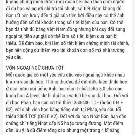
không chứng minh được mối quan hệ nhân thân giữa người
đi du học và người chi trả tài chính, sổ tiết kiệm không đủ.
Bạn rất nên lưu ý đến tỉ giá của tiền bởi điều này có thể ảnh
hưởng đến số tài khoản trong sổ tiết kiệm của bạn. Có thể
bạn đã tính đủ bằng Việt Nam đồng nhưng khi quy đổi sang
ngoại tệ, tiền sụt giá có thể làm sổ tiết kiệm của bạn bị
thiếu. Để đảm bảo, khi làm sổ tiết kiệm chứng minh tài chính,
bạn nên cộng dư thêm vào tài khoản con số mà nhà trường
yêu cầu.
VỐN NGOẠI NGỮ CHƯA TỐT
Mỗi quốc gia có một yêu cầu đầu vào ngoại ngữ khác nhau
khi xin visa du học. Thông thường để đạt điều kiện đi du học
ở các nước nói tiếng Anh, bạn cần ít nhất Ielts 5.0 cho các
khóa học A level, dự bị đại học và 6.0 hệ sau đại học. Đối với
du học Pháp, bạn cần có tối thiểu 350-400 TCF (hoặc DELF
B2), với sinh viên học bằng tiếng Anh tại Pháp, yêu cầu tối
thiểu 200đ TCF (DELF A2). Đối với du học Nhật Bản, bạn cần
chứng chỉ tiếng Nhật cấp N5 hoặc tương đương. Một điểm
cần lưu ý là dù điểm tổng cao nhưng một trong 4 kĩ năng: