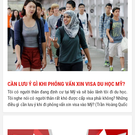
CẦN LƯU Ý GÌ KHI PHỎNG VẤN XIN VISA DU HỌC MỸ?
Tôi có người thân đang định cư tại Mỹ và sẽ bảo lãnh tôi đi du học.
Tôi nghe nói có người thân rất khó được cấp visa phải không? Những
điều gì cần lưu ý khi đi phỏng vấn xin visa vào Mỹ? (Trần Hoàng Quốc
Vinh, vinh_quoc88@…) – Trả lời: Người bảo lãnh phải chứng minh
được điều kiện tài chính cho một năm đầu và chứng minh khả năng
tài chính cho chương trình học những năm tiếp theo.