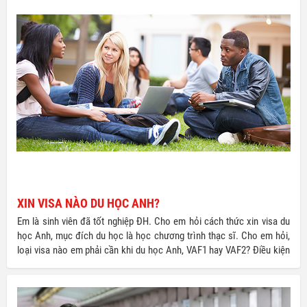
XIN VISA NÀO DU HỌC ANH?
Em là sinh viên đã tốt nghiệp ĐH. Cho em hỏi cách thức xin visa du
học Anh, mục đích du học là học chương trình thạc sĩ. Cho em hỏi,
loại visa nào em phải cần khi du học Anh, VAF1 hay VAF2? Điều kiện
xin visa như thế nào? (Hồ Lý Trân Trân, lytrantran@…)