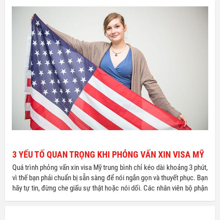
bốn năm nay để dành cho việc học ĐH của em. Gia đình em có nhà
riêng ở TP.HCM và ở Ba Lan. Bố mẹ em và em có hộ khẩu ở TP.HCM.
3 YẾU TỐ QUAN TRỌNG KHI PHỎNG VẤN XIN VISA MỸ
Quá trình phỏng vấn xin visa Mỹ trung bình chỉ kéo dài khoảng 3 phút,
vì thế bạn phải chuẩn bị sẵn sàng để nói ngắn gọn và thuyết phục. Bạn
hãy tự tin, đừng che giấu sự thật hoặc nói dối. Các nhân viên bộ phận
lãnh sự của