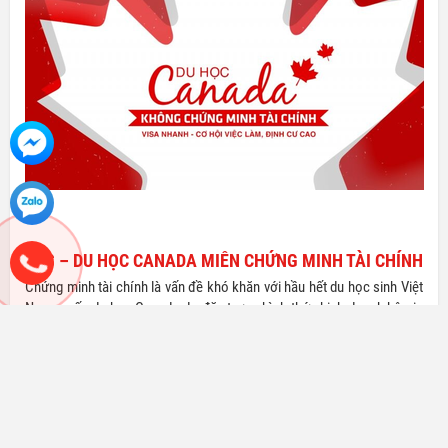
SDS – DU HỌC CANADA MIỄN CHỨNG MINH TÀI CHÍNH
Chứng minh tài chính là vấn đề khó khăn với hầu hết du học sinh Việt
Nam muốn du học Canada do đặc trưng hình thức kinh doanh hộ gia
đình. Sự xuất hiện của chương trình CES từ tháng 4/2016 đã trở
thành cứu cánh cho vấn đề này. Chương trình đã thu hút trên 14.000
du học sinh, đưa Việt Nam nằm trong top 5 quốc gia có đông du học
sinh nhất Canada trong năm 2017.