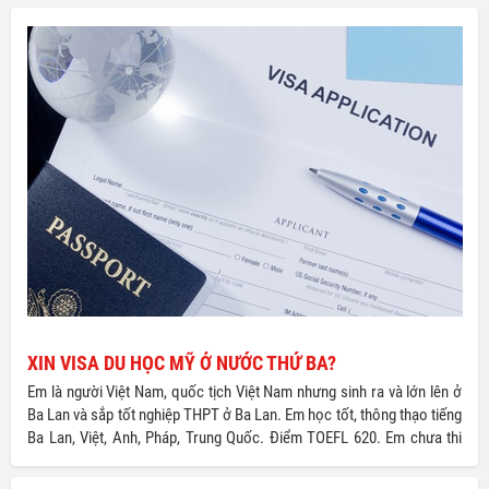
XIN VISA DU HỌC MỸ Ở NƯỚC THỨ BA?
Em là người Việt Nam, quốc tịch Việt Nam nhưng sinh ra và lớn lên ở
Ba Lan và sắp tốt nghiệp THPT ở Ba Lan. Em học tốt, thông thạo tiếng
Ba Lan, Việt, Anh, Pháp, Trung Quốc. Điểm TOEFL 620. Em chưa thi
SAT nhưng tin tưởng có thể đạt kết quả tốt. Em có nguyện vọng học
ĐH ở Mỹ. Bố mẹ em đã gửi ở Vietcombank khoản tiền 300.000 USD từ