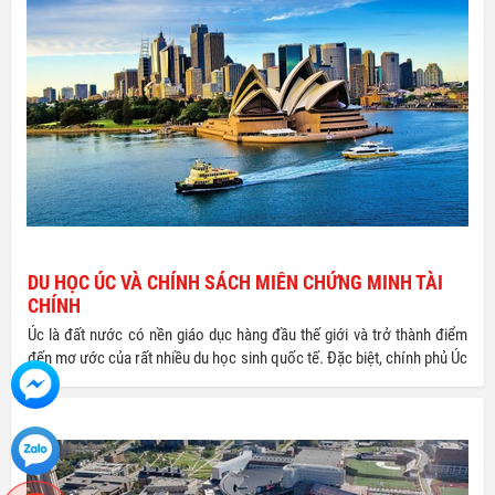
DU HỌC ÚC VÀ CHÍNH SÁCH MIỄN CHỨNG MINH TÀI
CHÍNH
Úc là đất nước có nền giáo dục hàng đầu thế giới và trở thành điểm
đến mơ ước của rất nhiều du học sinh quốc tế. Đặc biệt, chính phủ Úc
đang tạo nhiều điều kiện thuận lợi cho thủ tục nhập học thu hút sinh
viên quốc tế, nổi bật là chính sách visa nhanh SSVF (Simplified
Student Visa Framework – Khung visa đơn giản hóa) miễn chứng
minh tài chính áp dụng cho tất cả các bậc học từ tiểu học, trung học,
cao đẳng, đại học và sau đại học.