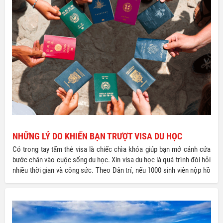
NHỮNG LÝ DO KHIẾN BẠN TRƯỢT VISA DU HỌC
Có trong tay tấm thẻ visa là chiếc chìa khóa giúp bạn mở cánh cửa
bước chân vào cuộc sống du học. Xin visa du học là quá trình đòi hỏi
nhiều thời gian và công sức. Theo Dân trí, nếu 1000 sinh viên nộp hồ
sơ thì có đến 300 bạn phải hoãn lại giấc mơ du học của mình vì không
xin được visa. Vậy đâu là những lí do dẫn đến việc bị đánh trượt Visa?